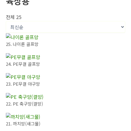
육상용
전체 25
25. 나이론 골프망
24. PE무결 골프망
23. PE무결 야구망
22. PE 축구망(결망)
21. 까치망(새그물)