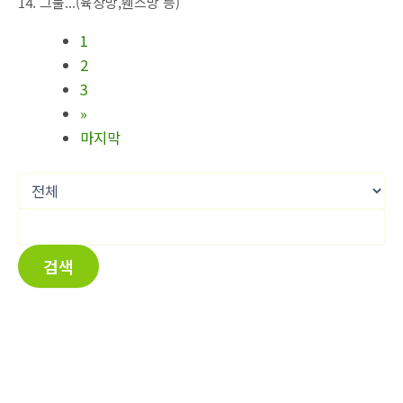
14. 그물...(육상망,휀스망 등)
1
2
3
»
마지막
검색