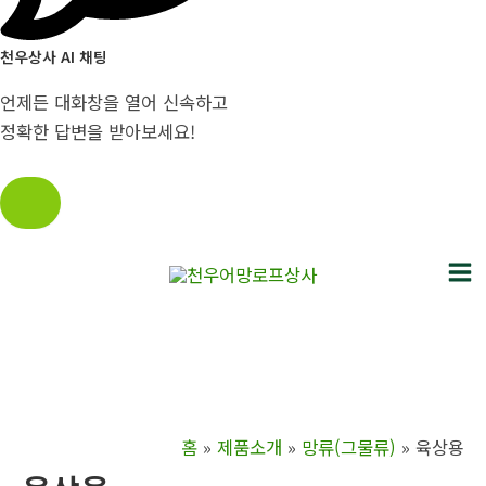
천우상사 AI 채팅
언제든 대화창을 열어 신속하고
정확한 답변을 받아보세요!
콘
텐
Ma
츠
로
Me
건
너
뛰
홈
제품소개
망류(그물류)
육상용
기