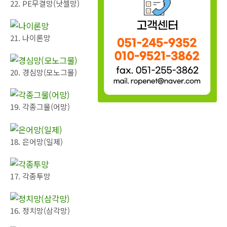
22. PE무결망(낫셀망)
21. 나이론망
20. 경심망(모노그물)
19. 각종그물(어망)
18. 은어망(일제)
17. 각종투망
16. 정치망(삼각망)