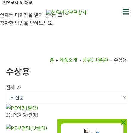
천우상사 AI 채팅
콘
텐
언제든 대화창을 열어 신속하고
Ma
츠
정확한 답변을 받아보세요!
로
Me
건
너
뛰
홈
제품소개
망류(그물류)
수상용
기
수상용
전체 23
23. PE어망(결망)